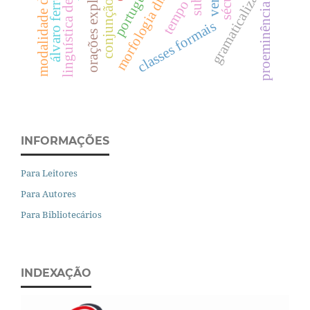
morfologia distribuída
modalidade deôntica
orações explicativas
linguística de corpus
gramaticalização
português
tempo
proeminência
classes formais
INFORMAÇÕES
Para Leitores
Para Autores
Para Bibliotecários
INDEXAÇÃO