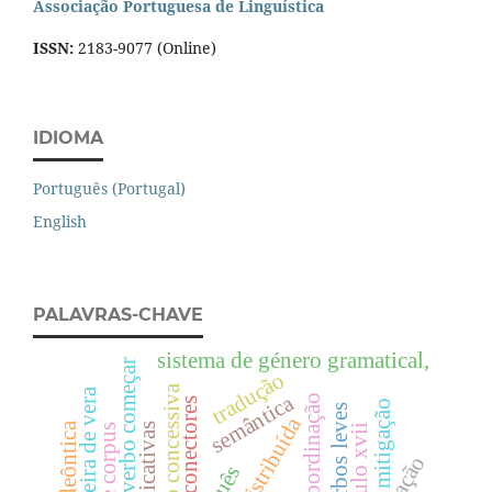
Associação Portuguesa de Linguística
ISSN:
2183-9077 (Online)
IDIOMA
Português (Portugal)
English
PALAVRAS-CHAVE
sistema de género gramatical,
verbo começar
tradução
conjunção concessiva
álvaro ferreira de vera
semântica
subordinação
conectores
mitigação
verbos leves
século xvii