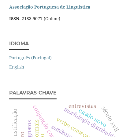
Associação Portuguesa de Linguística
ISSN:
2183-9077 (Online)
IDIOMA
Português (Portugal)
English
PALAVRAS-CHAVE
entrevistas
conjunção concessiva
século xvii
morfologia distribuída
estado novo
verbo começar
semântica