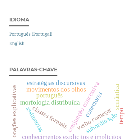
IDIOMA
Português (Portugal)
English
PALAVRAS-CHAVE
estratégias discursivas
conjunção concessiva
semântica
orações explicativas
movimentos dos olhos
conectores
português
morfologia distribuída
classes formais
assimetrias
verbo começar
tempo
subordinação
conhecimentos explícitos e implícitos