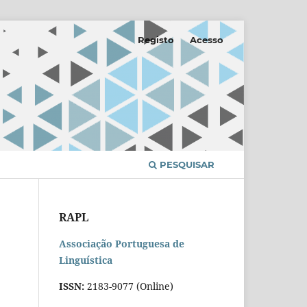
Registo
Acesso
PESQUISAR
RAPL
Associação Portuguesa de
Linguística
ISSN:
2183-9077 (Online)