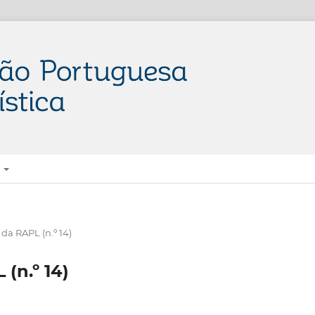
E
a RAPL (n.º 14)
(n.º 14)