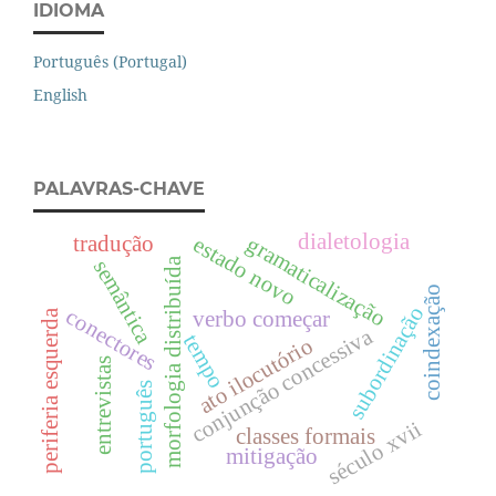
IDIOMA
Português (Portugal)
English
PALAVRAS-CHAVE
dialetologia
tradução
gramaticalização
estado novo
morfologia distribuída
semântica
coindexação
subordinação
conectores
periferia esquerda
verbo começar
conjunção concessiva
tempo
ato ilocutório
entrevistas
português
século xvii
classes formais
mitigação