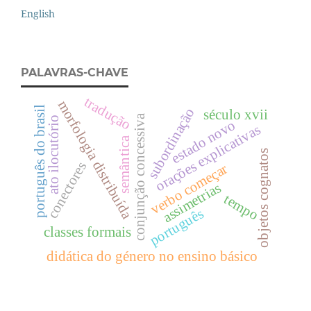
English
PALAVRAS-CHAVE
tradução
morfologia distribuída
português do brasil
subordinação
século xvii
conjunção concessiva
ato ilocutório
estado novo
orações explicativas
semântica
objetos cognatos
conectores
verbo começar
assimetrias
tempo
português
classes formais
didática do género no ensino básico