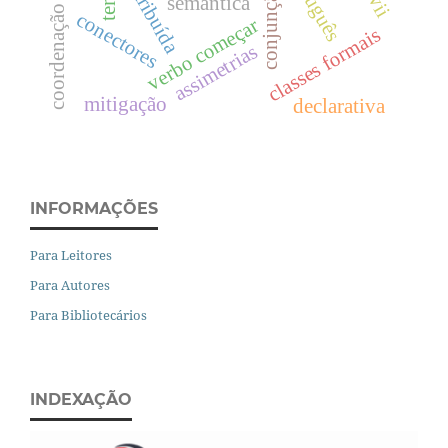
português
semântica
conectores
verbo começar
classes formais
assimetrias
mitigação
declarativa
INFORMAÇÕES
Para Leitores
Para Autores
Para Bibliotecários
INDEXAÇÃO