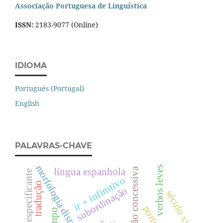
Associação Portuguesa de Linguística
ISSN:
2183-9077 (Online)
IDIOMA
Português (Portugal)
English
PALAVRAS-CHAVE
morfologia distribuída
verbos leves
conjunção concessiva
língua espanhola
coordenação especificante
ir + infinitivo
tradução
subordinação
século xvii
tempo