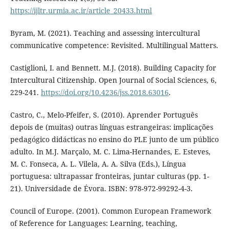
https://ijltr.urmia.ac.ir/article_20433.html
Byram, M. (2021). Teaching and assessing intercultural
communicative competence: Revisited. Multilingual Matters.
Castiglioni, I. and Bennett. M.J. (2018). Building Capacity for
Intercultural Citizenship. Open Journal of Social Sciences, 6,
229-241.
https://doi.org/10.4236/jss.2018.63016
.
Castro, C., Melo-Pfeifer, S. (2010). Aprender Português
depois de (muitas) outras línguas estrangeiras: implicações
pedagógico didácticas no ensino do PLE junto de um público
adulto. In M.J. Marçalo, M. C. Lima-Hernandes, E. Esteves,
M. C. Fonseca, A. L. Vilela, A. A. Silva (Eds.), Língua
portuguesa: ultrapassar fronteiras, juntar culturas (pp. 1-
21). Universidade de Évora. ISBN: 978-972-99292-4-3.
Council of Europe. (2001). Common European Framework
of Reference for Languages: Learning, teaching,