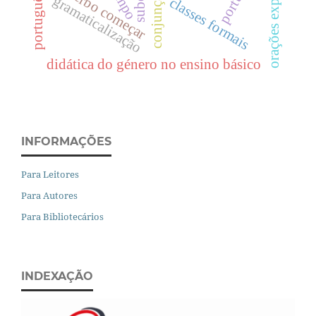
orações explicativas
tempo
verbo começar
gramaticalização
classes formais
didática do género no ensino básico
INFORMAÇÕES
Para Leitores
Para Autores
Para Bibliotecários
INDEXAÇÃO