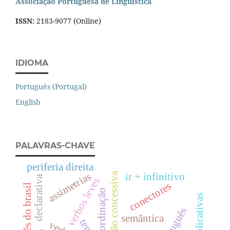
Associação Portuguesa de Linguística
ISSN:
2183-9077 (Online)
IDIOMA
Português (Portugal)
English
PALAVRAS-CHAVE
periferia direita
conjunção concessiva
assimetrias
ir + infinitivo
declarativa
verbos leves
conectores
português do brasil
subordinação
português
semântica